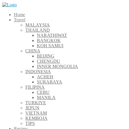
Skip
to
Home
content
Travel
MALAYSIA
THAILAND
NARATHIWAT
BANGKOK
KOH SAMUI
CHINA
BEIJING
CHENGDU
INNER MONGOLIA
INDONESIA
ACHEH
SURABAYA
FILIPINA
CEBU
MANILA
TURKIYE
JEPUN
VIETNAM
KEMBOJA
TIPS
Review