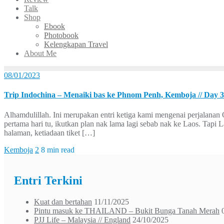
Talk
Shop
Ebook
Photobook
Kelengkapan Travel
About Me
08/01/2023
Trip Indochina – Menaiki bas ke Phnom Penh, Kemboja // Day 3
Alhamdulillah. Ini merupakan entri ketiga kami mengenai perjalana
pertama hari tu, ikutkan plan nak lama lagi sebab nak ke Laos. Tapi L
halaman, ketiadaan tiket […]
Kemboja
2
8 min read
Entri Terkini
Kuat dan bertahan
11/11/2025
Pintu masuk ke THAILAND – Bukit Bunga Tanah Merah
PJJ Life – Malaysia // England
24/10/2025