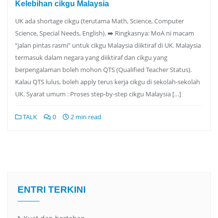
Kelebihan cikgu Malaysia
UK ada shortage cikgu (terutama Math, Science, Computer
Science, Special Needs, English). ➡️ Ringkasnya: MoA ni macam
“jalan pintas rasmi” untuk cikgu Malaysia diiktiraf di UK. Malaysia
termasuk dalam negara yang diiktiraf dan cikgu yang
berpengalaman boleh mohon QTS (Qualified Teacher Status).
Kalau QTS lulus, boleh apply terus kerja cikgu di sekolah-sekolah
UK. Syarat umum : Proses step-by-step cikgu Malaysia […]
TALK
0
2 min read
ENTRI TERKINI