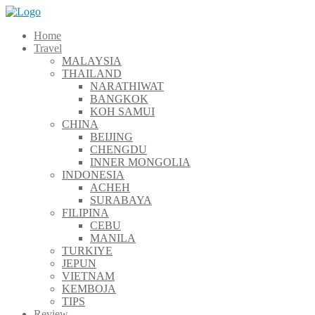
Skip
to
Home
content
Travel
MALAYSIA
THAILAND
NARATHIWAT
BANGKOK
KOH SAMUI
CHINA
BEIJING
CHENGDU
INNER MONGOLIA
INDONESIA
ACHEH
SURABAYA
FILIPINA
CEBU
MANILA
TURKIYE
JEPUN
VIETNAM
KEMBOJA
TIPS
Review