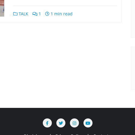
TALK
1
1 min read