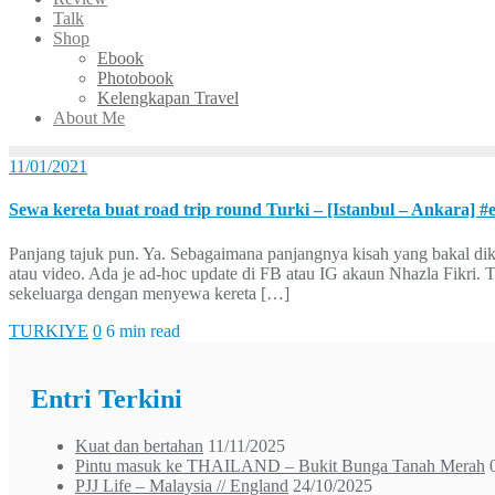
Talk
Shop
Ebook
Photobook
Kelengkapan Travel
About Me
11/01/2021
Sewa kereta buat road trip round Turki – [Istanbul – Ankara] #
Panjang tajuk pun. Ya. Sebagaimana panjangnya kisah yang bakal dik
atau video. Ada je ad-hoc update di FB atau IG akaun Nhazla Fikri. Ta
sekeluarga dengan menyewa kereta […]
TURKIYE
0
6 min read
Entri Terkini
Kuat dan bertahan
11/11/2025
Pintu masuk ke THAILAND – Bukit Bunga Tanah Merah
PJJ Life – Malaysia // England
24/10/2025