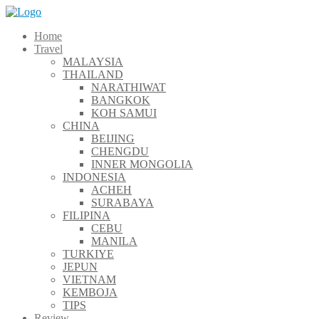
Skip
to
Home
content
Travel
MALAYSIA
THAILAND
NARATHIWAT
BANGKOK
KOH SAMUI
CHINA
BEIJING
CHENGDU
INNER MONGOLIA
INDONESIA
ACHEH
SURABAYA
FILIPINA
CEBU
MANILA
TURKIYE
JEPUN
VIETNAM
KEMBOJA
TIPS
Review