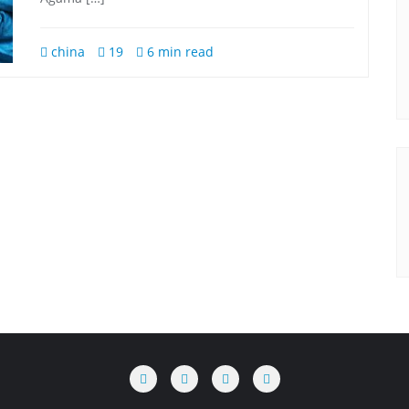
china
19
6 min read