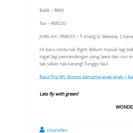
Balik – RM0
Tax – RM520
JUMLAH : RM655 – 5 orang (2 dewasa, 2 kanak
Ini baru cerita hal
flight
. Belum masuk lagi b
ingat lagi pemandangan yang lawa dan cun m
tak sabar nak karang! Tunggu tau!
Baca Trip Mt. Bromo bersama anak-anak + ba
Lets fly with green!
WONDER
nhazlafikri