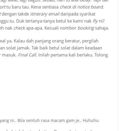
ort
tu baru tau. Kena sentiasa
check di notice board
.
t
dengan takde
itinerary email
daripada syarikat
ggu tu. Duk tertanya-tanya betul ke kami nak
fly
ni?
leh nak
check
apa-apa. Kecuali nombor
booking
sahaja.
wal ya. Kalau dah panjang orang beratur, pergilah
kan solat jamak. Tak baik betul solat dalam keadaan
ir masuk.
Final Call
. Inilah pertama kali berlaku. Tolong
 yang ni.. Bila sentuh rasa macam gam je.. Huhuhu