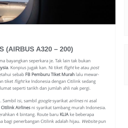
S (AIRBUS A320 – 200)
ma bayangkan seperkara je. Tak lain tak bukan
ysia
. Konpius jugak kan. Ni tiket
flight
ke atau
post
ketahui sebab
FB Pemburu Tiket Murah
lalu mewar-
n tiket
flight
ke Indonesia dengan Citilink sedang
umat seperti tarikh dan jumlah ahli nak pergi.
. Sambil isi, sambil
google
syarikat
airlines
ni asal
”
Citilink Airlines
ni syarikat tambang murah Indonesia.
gerahkan 4 bintang. Route baru
KLIA
ke beberapa
 bagi penerbangan Citilink adalah hijau.
Website
pun