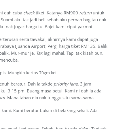
ami dah cuba
check
tiket. Katanya RM900
return
untuk
 Suami aku tak jadi beli sebab aku pernah bagitau nak
u nak jugak harga tu. Bajet kami ciput yakmat!
rterusan serta tawakal, akhirnya kami dapat juga
abaya (Juanda Airport) Pergi harga tiket RM135. Balik
alik. Mur-mur je.
Tax
lagi mahal. Tapi tak kisah pun.
i mencuba.
ipis. Mungkin kertas 70gm kot.
Jenuh beratur. Dah la takde
priority lane
. 3 jam
ukul 3.15 pm. Buang masa betul. Kami ni dah la ada
oom
. Mana tahan dia nak tunggu situ sama-sama.
kami. Kami beratur bukan di belakang sekali. Ada
gi awal, lagi bagus. Sebab, hari tu ada
delay
. Tapi tak