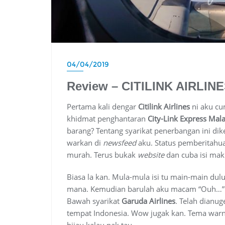
04/04/2019
Review – CITILINK AIRLINE
Pertama kali dengar
Citilink Airlines
ni aku cu
khidmat penghantaran
City-Link Express Mala
barang? Tentang syarikat penerbangan ini di
warkan di
newsfeed
aku. Status pemberitahua
murah. Terus bukak
website
dan cuba isi makl
Biasa la kan. Mula-mula isi tu main-main dulu
mana. Kemudian barulah aku macam “Ouh…
Bawah syarikat
Garuda Airlines
. Telah dianu
tempat Indonesia. Wow jugak kan. Tema warna
hijau kalau nak tau.