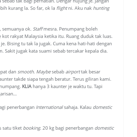
 sebab tak bagi perhatian. Dengar hujung je. Jangan
ih kurang la. So far, ok la
flight
ni. Aku nak
hunting
a, semuanya ok.
Staff
mesra. Penumpang boleh
kot rakyat Malaysia ketika itu. Ruang duduk tak luas.
je. Bising tu tak la jugak. Cuma kena hati-hati dengan
 Sakit jugak kata suami sebab tercakar kepala dia.
epat dan
smooth
.
Maybe
sebab
airport
tak besar
aunter takde siapa tengah beratur. Terus giliran kami.
penumpang.
KLIA
hanya 3 kaunter je waktu tu. Tapi
garisan…
 bagi penerbangan
International
sahaja. Kalau
domestic
s satu tiket
booking
. 20 kg bagi penerbangan
domestic