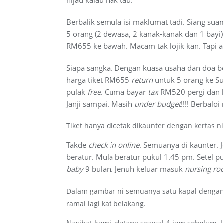
Berbalik semula isi maklumat tadi. Siang su
5 orang (2 dewasa, 2 kanak-kanak dan 1 bayi)
RM655 ke bawah. Macam tak lojik kan. Tapi ak
Siapa sangka. Dengan kuasa usaha dan doa be
harga tiket RM655
return
untuk 5 orang ke Sur
pulak
free
. Cuma bayar
tax
RM520 pergi dan b
Janji sampai. Masih
under budget
!!!! Berbalo
Tiket hanya dicetak dikaunter dengan kertas n
Takde
check in online
. Semuanya di kaunter. 
beratur. Mula beratur pukul 1.45 pm. Setel p
baby
9 bulan. Jenuh keluar masuk
nursing r
Dalam gambar ni semuanya satu kapal dengan 
ramai lagi kat belakang.
Nasihat kami, datang seawal 4 jam sebelum. La