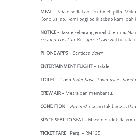
MEAL
– Ada disediakan. Tak boleh pilih. Maka
Konpius jap. Kami bagi balik sebab kami da
NOTICE
– Takde sebarang email diterima. N
counter
check in
. Kot
apps down
waktu nak tu
PHONE APPS
– Sentiasa
down
ENTERTAINMENT FLIGHT
– Takde.
TOILET
– Tiada
bidet hose
. Bawa
travel handh
CREW AIR
– Mesra dan membantu.
CONDITION
–
Aircond
macam tak berasa. Pan
SPACE SEAT TO SEAT
– Macam duduk dalam
f
TICKET FARE
Pergi – RM135