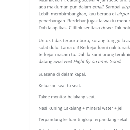
ada makluman pun dalam
email
. Sampai
airp
Lebih membimbangkan, kau berada di
airpor
penerbangan. Berdebar jugak la waktu menun
Dah la aplikasi Citilink sentiasa
down
. Tak bo
Untuk tidak terburu-buru, korang tunggu la a
solat dulu. Lama oii! Berkejar kami nak tunai
terkejar macam tu. Dah la kami orang terakh
datang awal wei!
Flight fly on time
.
Good
.
Suasana di dalam kapal.
Keluasan seat to seat.
Takde monitor belakang seat.
Nasi Kuning Cakalang + mineral water + jeli
Terpandang ke luar tingkap terpandang sekali