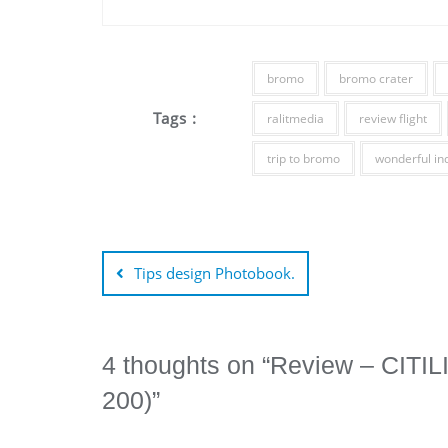
bromo
bromo crater
Tags :
ralitmedia
review flight
trip to bromo
wonderful in
Post
navigation
Tips design Photobook.
4 thoughts on “
Review – CITI
200)
”