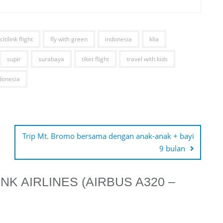
citilink flight
fly with green
indonesia
klia
supir
surabaya
tiket flight
travel with kids
donesia
Trip Mt. Bromo bersama dengan anak-anak + bayi
9 bulan
LINK AIRLINES (AIRBUS A320 –